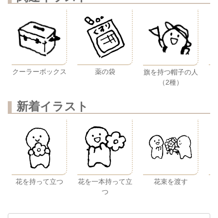
クーラーボックス
薬の袋
ビ
旗を持つ帽子の人
（2種）
新着イラスト
花を持って立つ
花を一本持って立
花束を渡す
つ