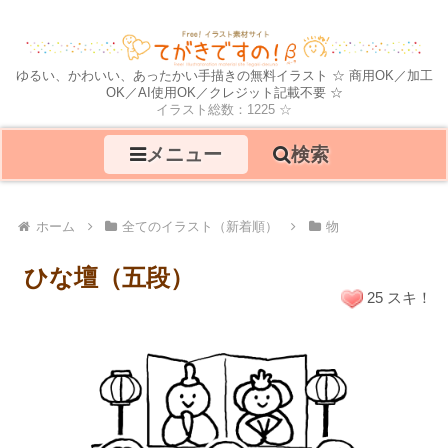
ゆるい、かわいい、あったかい手描きの無料イラスト ☆ 商用OK／加工
OK／AI使用OK／クレジット記載不要 ☆
イラスト総数：1225 ☆
メニュー
検索
ホーム
全てのイラスト（新着順）
物
ひな壇（五段）
25 スキ！