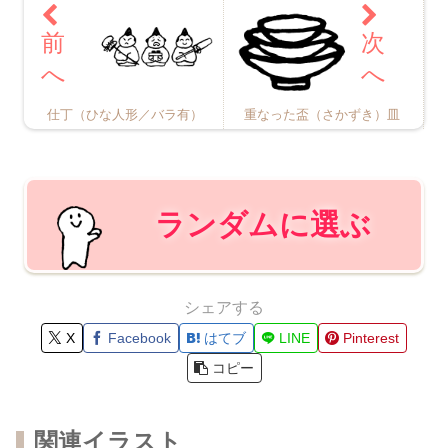
重なった盃（さかずき）皿
仕丁（ひな人形／バラ有）
ランダムに選ぶ
シェアする
X
Facebook
はてブ
LINE
Pinterest
コピー
関連イラスト