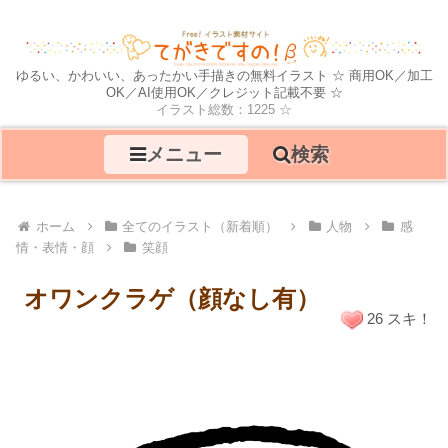
ゆるい、かわいい、あったかい手描きの無料イラスト ☆ 商用OK／加工
OK／AI使用OK／クレジット記載不要 ☆
イラスト総数：1225 ☆
メニュー
検索
ホーム
全てのイラスト（新着順）
人物
感
情・表情・顔
笑顔
オワンクラゲ（顔なし有）
26 スキ！