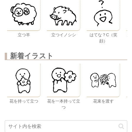
立つ羊
立つイノシシ
はてな？C（笑
ガ
顔）
新着イラスト
花を持って立つ
花を一本持って立
花束を渡す
つ