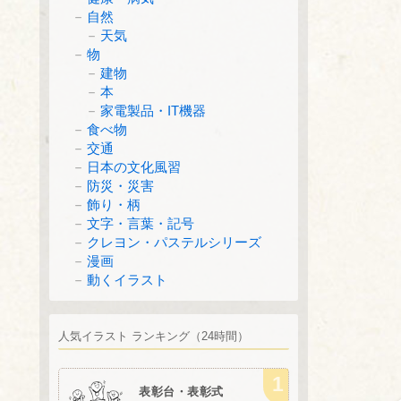
自然
天気
物
建物
本
家電製品・IT機器
食べ物
交通
日本の文化風習
防災・災害
飾り・柄
文字・言葉・記号
クレヨン・パステルシリーズ
漫画
動くイラスト
人気イラスト ランキング（24時間）
表彰台・表彰式