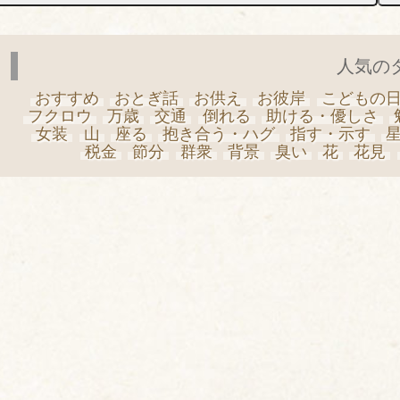
人気の
おすすめ
おとぎ話
お供え
お彼岸
こどもの
フクロウ
万歳
交通
倒れる
助ける・優しさ
女装
山
座る
抱き合う・ハグ
指す・示す
税金
節分
群衆
背景
臭い
花
花見