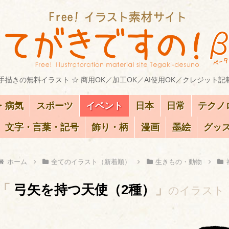
描きの無料イラスト ☆ 商用OK／加工OK／AI使用OK／クレジット記
・病気
スポーツ
イベント
日本
日常
テクノ
文字・言葉・記号
飾り・柄
漫画
墨絵
グッ
ホーム
全てのイラスト（新着順）
生きもの・動物
「
弓矢を持つ天使（2種）
」
のイラスト