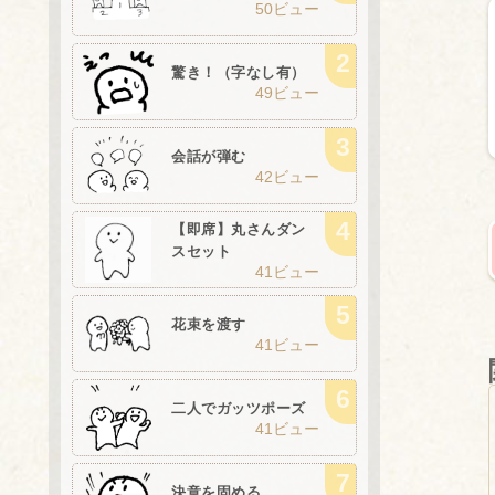
50ビュー
驚き！（字なし有）
49ビュー
会話が弾む
42ビュー
【即席】丸さんダン
スセット
41ビュー
花束を渡す
41ビュー
二人でガッツポーズ
41ビュー
決意を固める