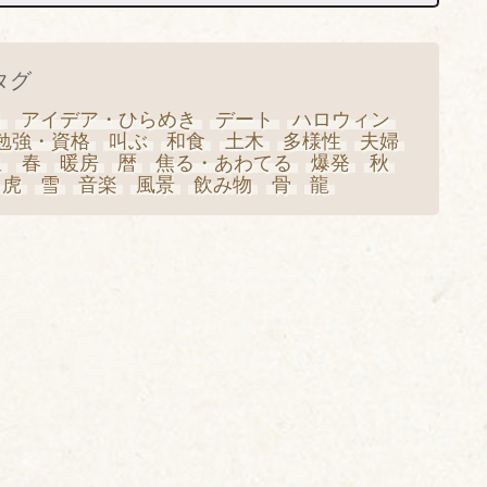
タグ
日
アイデア・ひらめき
デート
ハロウィン
勉強・資格
叫ぶ
和食
土木
多様性
夫婦
星
春
暖房
暦
焦る・あわてる
爆発
秋
虎
雪
音楽
風景
飲み物
骨
龍