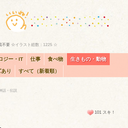
載不要 ☆
イラスト総数：1225 ☆
ロジー・IT
仕事
食べ物
生きもの・動物
ズあり
すべて（新着順）
神話・伝説
101 スキ！