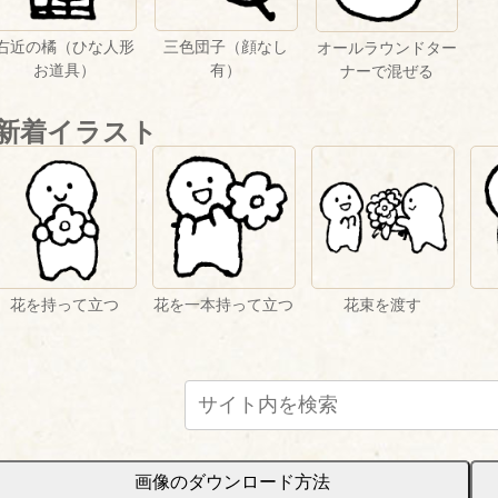
三色団子（顔なし
右近の橘（ひな人形
オールラウンドター
有）
お道具）
ナーで混ぜる
新着イラスト
花を持って立つ
花を一本持って立つ
花束を渡す
画像のダウンロード方法