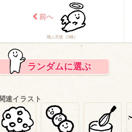
飛ぶ天使（3種）
ランダムに選ぶ
関連イラスト