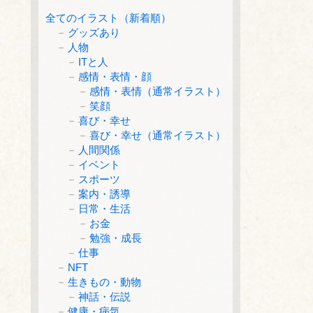
全てのイラスト（新着順）
グッズあり
人物
ITと人
感情・表情・顔
感情・表情（通常イラスト）
笑顔
喜び・幸せ
喜び・幸せ（通常イラスト）
人間関係
イベント
スポーツ
案内・誘導
日常・生活
お金
勉強・成長
仕事
NFT
生きもの・動物
神話・伝説
健康・病気