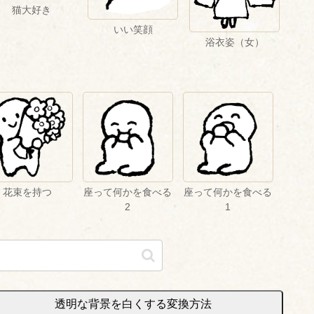
猫大好き
いい笑顔
浴衣姿（女）
花束を持つ
座って何かを食べる
座って何かを食べる
2
1
透明な背景を白くする変換方法