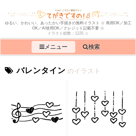
ゆるい、かわいい、あったかい手描きの無料イラスト ☆ 商用OK／加工
OK／AI使用OK／クレジット記載不要 ☆
イラスト総数：1225 ☆
メニュー
検索
バレンタイン