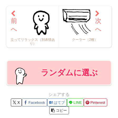
立ってリラックス（別表情あ
クーラー（2種）
り）
ランダムに選ぶ
シェアする
X
Facebook
はてブ
LINE
Pinterest
コピー