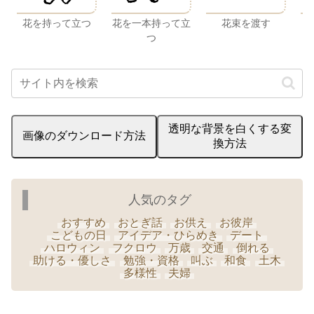
花を持って立つ
花を一本持って立
花束を渡す
つ
透明な背景を白くする変
画像のダウンロード方法
換方法
人気のタグ
おすすめ
おとぎ話
お供え
お彼岸
こどもの日
アイデア・ひらめき
デート
ハロウィン
フクロウ
万歳
交通
倒れる
助ける・優しさ
勉強・資格
叫ぶ
和食
土木
多様性
夫婦