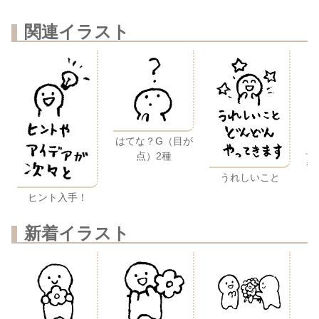
関連イラスト
はてな？G（目が
点）2種
参
うれしいこと
ヒント入手！
新着イラスト