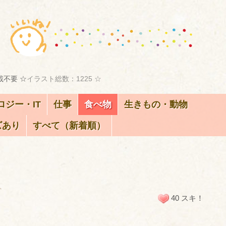
載不要 ☆
イラスト総数：1225 ☆
ロジー・IT
仕事
食べ物
生きもの・動物
ズあり
すべて（新着順）
ト
40 スキ！