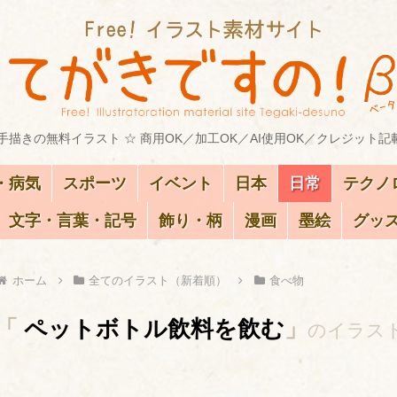
描きの無料イラスト ☆ 商用OK／加工OK／AI使用OK／クレジット記
・病気
スポーツ
イベント
日本
日常
テクノ
文字・言葉・記号
飾り・柄
漫画
墨絵
グッ
ホーム
全てのイラスト（新着順）
食べ物
「
ペットボトル飲料を飲む
」
のイラス