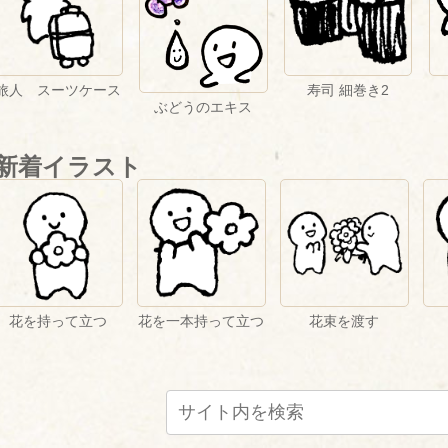
旅人 スーツケース
寿司 細巻き2
ぶどうのエキス
新着イラスト
花を持って立つ
花を一本持って立つ
花束を渡す