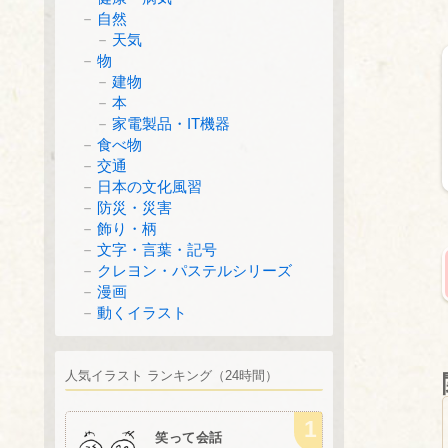
自然
天気
物
建物
本
家電製品・IT機器
食べ物
交通
日本の文化風習
防災・災害
飾り・柄
文字・言葉・記号
クレヨン・パステルシリーズ
漫画
動くイラスト
人気イラスト ランキング（24時間）
笑って会話