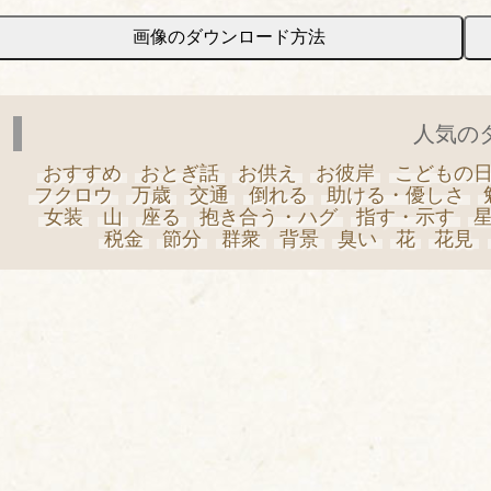
画像のダウンロード方法
人気の
おすすめ
おとぎ話
お供え
お彼岸
こどもの
フクロウ
万歳
交通
倒れる
助ける・優しさ
女装
山
座る
抱き合う・ハグ
指す・示す
税金
節分
群衆
背景
臭い
花
花見