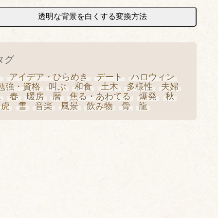
透明な背景を白くする変換方法
タグ
日
アイデア・ひらめき
デート
ハロウィン
勉強・資格
叫ぶ
和食
土木
多様性
夫婦
星
春
暖房
暦
焦る・あわてる
爆発
秋
虎
雪
音楽
風景
飲み物
骨
龍