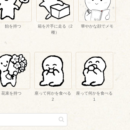
飴を持つ
箱を片手に走る（2
華やかな顔でメモ
種）
花束を持つ
座って何かを食べる
座って何かを食べる
2
1