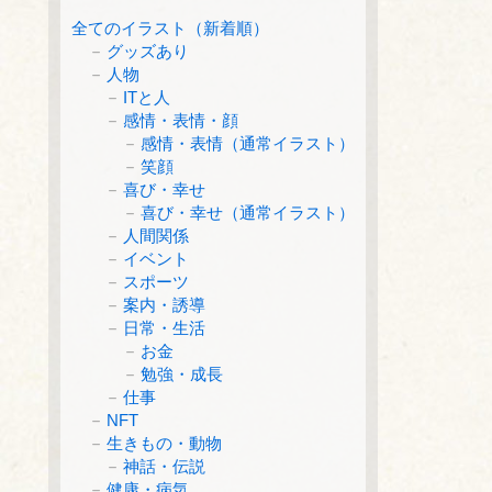
全てのイラスト（新着順）
グッズあり
人物
ITと人
感情・表情・顔
感情・表情（通常イラスト）
笑顔
喜び・幸せ
喜び・幸せ（通常イラスト）
人間関係
イベント
スポーツ
案内・誘導
日常・生活
お金
勉強・成長
仕事
NFT
生きもの・動物
神話・伝説
健康・病気