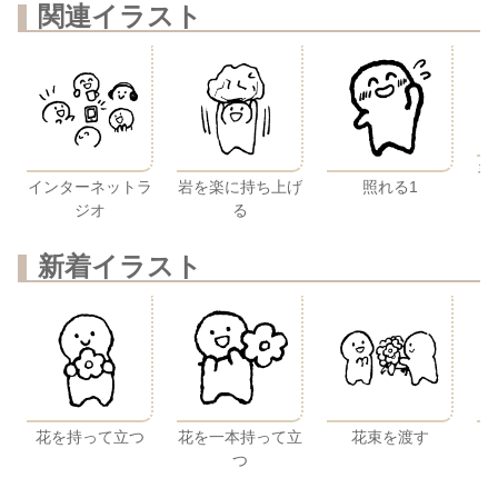
関連イラスト
手
インターネットラ
照れる1
岩を楽に持ち上げ
ジオ
る
新着イラスト
花を持って立つ
花を一本持って立
花束を渡す
つ