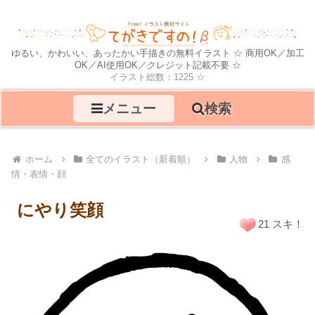
ゆるい、かわいい、あったかい手描きの無料イラスト ☆ 商用OK／加工
OK／AI使用OK／クレジット記載不要 ☆
イラスト総数：1225 ☆
メニュー
検索
ホーム
全てのイラスト（新着順）
人物
感
情・表情・顔
にやり笑顔
21 スキ！