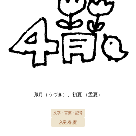
卯月（うづき）、初夏 （孟夏）
文字・言葉・記号
入学
春
暦