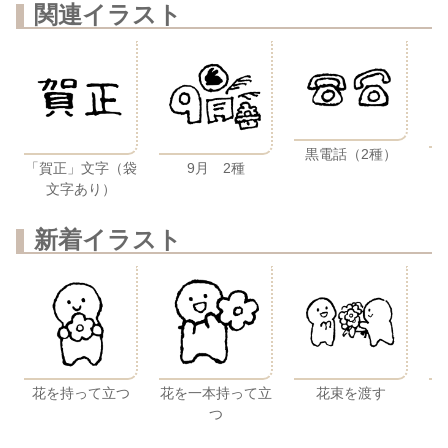
関連イラスト
黒電話（2種）
「賀正」文字（袋
9月 2種
文字あり）
新着イラスト
花を持って立つ
花を一本持って立
花束を渡す
つ