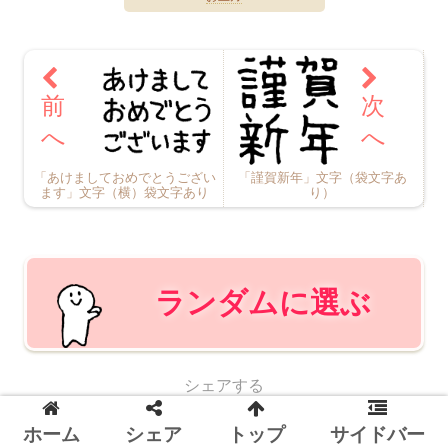
「あけましておめでとうござい
「謹賀新年」文字（袋文字あ
ます」文字（横）袋文字あり
り）
ランダムに選ぶ
シェアする
X
Facebook
はてブ
LINE
Pinterest
ホーム
シェア
トップ
サイドバー
コピー