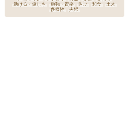
助ける・優しさ
勉強・資格
叫ぶ
和食
土木
多様性
夫婦