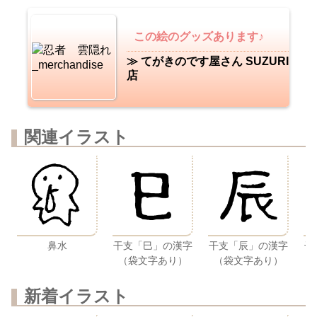
この絵のグッズあります♪
≫ てがきのです屋さん SUZURI
店
関連イラスト
鼻水
干支「巳」の漢字
干支「辰」の漢字
干
（袋文字あり）
（袋文字あり）
新着イラスト