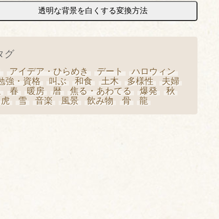
透明な背景を白くする変換方法
タグ
日
アイデア・ひらめき
デート
ハロウィン
勉強・資格
叫ぶ
和食
土木
多様性
夫婦
星
春
暖房
暦
焦る・あわてる
爆発
秋
虎
雪
音楽
風景
飲み物
骨
龍