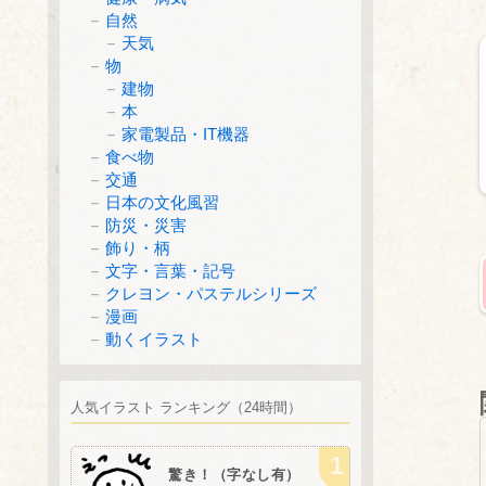
自然
天気
物
建物
本
家電製品・IT機器
食べ物
交通
日本の文化風習
防災・災害
飾り・柄
文字・言葉・記号
クレヨン・パステルシリーズ
漫画
動くイラスト
人気イラスト ランキング（24時間）
驚き！（字なし有）