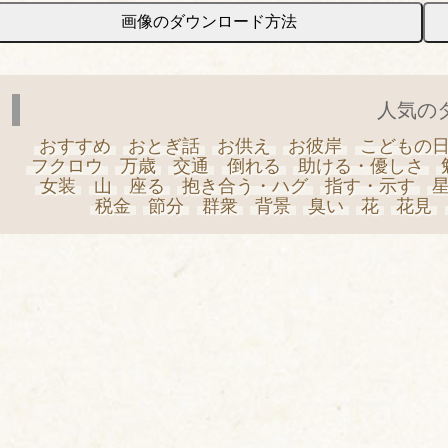
画像のダウンロード方法
人気の
おすすめ
おとぎ話
お供え
お彼岸
こどもの
フクロウ
万歳
交通
倒れる
助ける・優しさ
女装
山
座る
抱き合う・ハグ
指す・示す
税金
節分
群衆
背景
臭い
花
花見