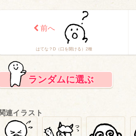
はてな？D（口を開ける）2種
ランダムに選ぶ
関連イラスト