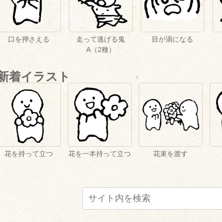
口を押さえる
走って逃げる鬼
目が渦になる
A（2種）
新着イラスト
花を持って立つ
花を一本持って立つ
花束を渡す