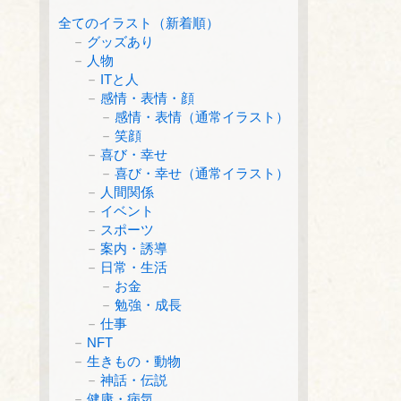
全てのイラスト（新着順）
グッズあり
人物
ITと人
感情・表情・顔
感情・表情（通常イラスト）
笑顔
喜び・幸せ
喜び・幸せ（通常イラスト）
人間関係
イベント
スポーツ
案内・誘導
日常・生活
お金
勉強・成長
仕事
NFT
生きもの・動物
神話・伝説
健康・病気