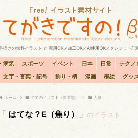
描きの無料イラスト ☆ 商用OK／加工OK／AI使用OK／クレジット記
・病気
スポーツ
イベント
日本
日常
テクノ
文字・言葉・記号
飾り・柄
漫画
墨絵
グッ
ホーム
全てのイラスト（新着順）
人物
「
はてな？E（焦り）
」
のイラスト