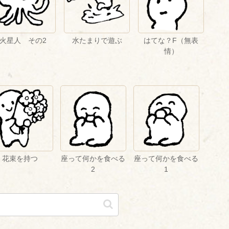
火星人 その2
水たまりで遊ぶ
はてな？F（無表
情）
花束を持つ
座って何かを食べる
座って何かを食べる
2
1