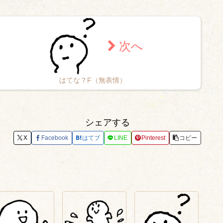
はてな？F（無表情）
シェアする
X
Facebook
はてブ
LINE
Pinterest
コピー