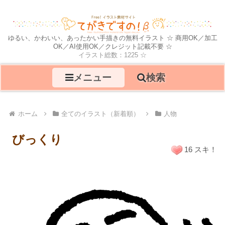
ゆるい、かわいい、あったかい手描きの無料イラスト ☆ 商用OK／加工
OK／AI使用OK／クレジット記載不要 ☆
イラスト総数：1225 ☆
メニュー
検索
ホーム
全てのイラスト（新着順）
人物
びっくり
16 スキ！