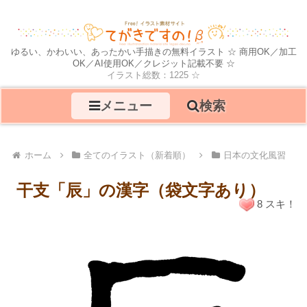
ゆるい、かわいい、あったかい手描きの無料イラスト ☆ 商用OK／加工
OK／AI使用OK／クレジット記載不要 ☆
イラスト総数：1225 ☆
メニュー
検索
ホーム
全てのイラスト（新着順）
日本の文化風習
干支「辰」の漢字（袋文字あり）
8 スキ！