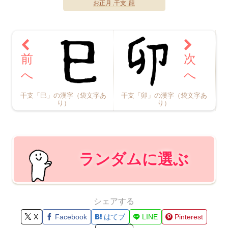
お正月
干支
龍
干支「巳」の漢字（袋文字あ
干支「卯」の漢字（袋文字あ
り）
り）
ランダムに選ぶ
シェアする
X
Facebook
はてブ
LINE
Pinterest