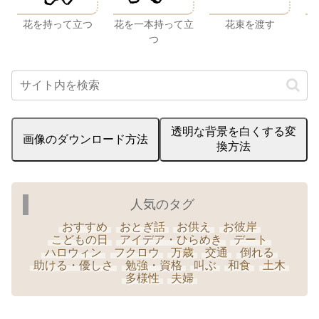
花を持って立つ
花を一本持って立
花束を渡す
つ
透明な背景を白くする変
画像のダウンロード方法
換方法
人気のタグ
おすすめ
おとぎ話
お供え
お彼岸
こどもの日
アイデア・ひらめき
デート
ハロウィン
フクロウ
万歳
交通
倒れる
助ける・優しさ
勉強・資格
叫ぶ
和食
土木
多様性
夫婦