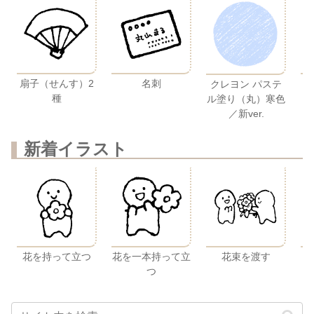
扇子（せんす）2
名刺
クレヨン パステ
種
ル塗り（丸）寒色
／新ver.
新着イラスト
花を持って立つ
花を一本持って立
花束を渡す
つ