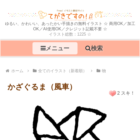
ゆるい、かわいい、あったかい手描きの無料イラスト ☆ 商用OK／加工
OK／AI使用OK／クレジット記載不要 ☆
イラスト総数：1225 ☆
メニュー
検索
ホーム
全てのイラスト（新着順）
物
かざぐるま（風車）
2 スキ！