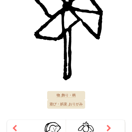
物
飾り・柄
遊び・娯楽
おりがみ