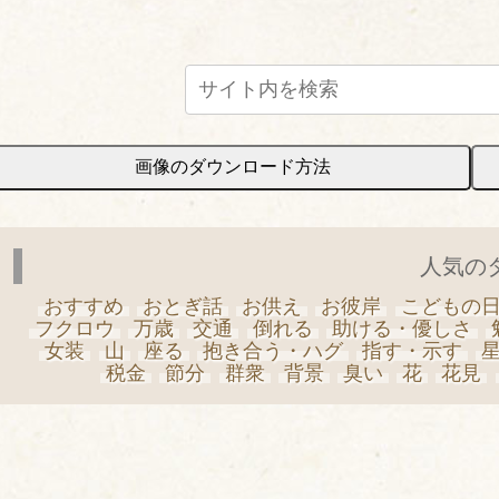
画像のダウンロード方法
人気の
おすすめ
おとぎ話
お供え
お彼岸
こどもの
フクロウ
万歳
交通
倒れる
助ける・優しさ
女装
山
座る
抱き合う・ハグ
指す・示す
税金
節分
群衆
背景
臭い
花
花見