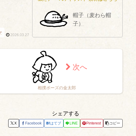
帽子（麦わら帽
子）
か
2026.03.27
相撲ポーズの金太郎
シェアする
X
Facebook
はてブ
LINE
Pinterest
コピー