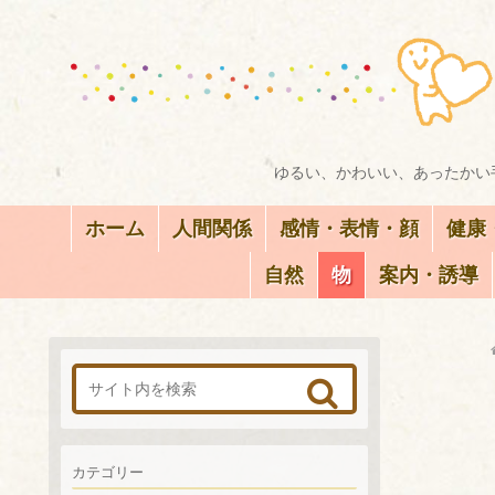
ゆるい、かわいい、あったかい手
ホーム
人間関係
感情・表情・顔
健康
自然
物
案内・誘導
カテゴリー