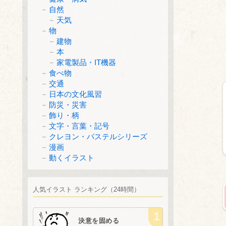
自然
天気
物
建物
本
家電製品・IT機器
食べ物
交通
日本の文化風習
防災・災害
飾り・柄
文字・言葉・記号
クレヨン・パステルシリーズ
漫画
動くイラスト
人気イラスト ランキング（24時間）
決意を固める