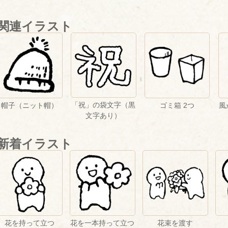
関連イラスト
「祝」の袋文字（黒
帽子（ニット帽）
ゴミ箱 2つ
風
文字あり）
新着イラスト
花を持って立つ
花を一本持って立つ
花束を渡す