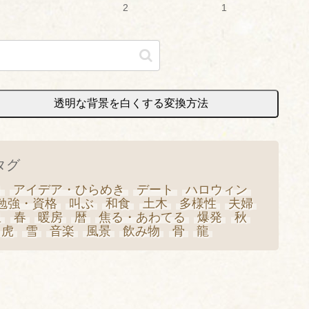
2
1
透明な背景を白くする変換方法
タグ
日
アイデア・ひらめき
デート
ハロウィン
勉強・資格
叫ぶ
和食
土木
多様性
夫婦
星
春
暖房
暦
焦る・あわてる
爆発
秋
虎
雪
音楽
風景
飲み物
骨
龍