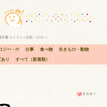
載不要 ☆
イラスト総数：1225 ☆
ロジー・IT
仕事
食べ物
生きもの・動物
ズあり
すべて（新着順）
3 スキ！