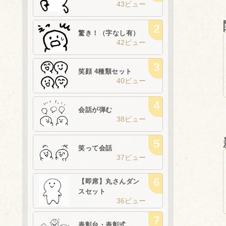
43ビュー
驚き！（字なし有）
42ビュー
笑顔 4種類セット
40ビュー
会話が弾む
38ビュー
笑って会話
37ビュー
【即席】丸さんダン
スセット
36ビュー
表彰台・表彰式