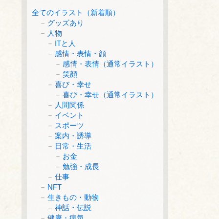
全てのイラスト（新着順）
グッズあり
人物
ITと人
感情・表情・顔
感情・表情（通常イラスト）
笑顔
喜び・幸せ
喜び・幸せ（通常イラスト）
人間関係
イベント
スポーツ
案内・誘導
日常・生活
お金
勉強・成長
仕事
NFT
生きもの・動物
神話・伝説
健康・病気