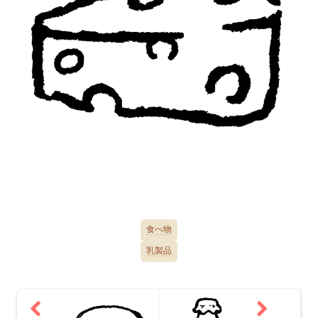
食べ物
乳製品