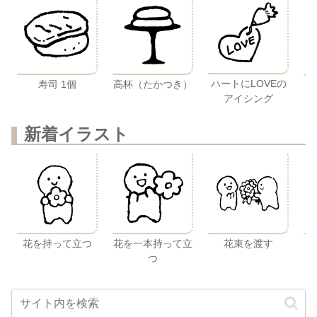
ハートにLOVEの
寿司 1個
高杯（たかつき）
アイシング
新着イラスト
花を持って立つ
花を一本持って立
花束を渡す
つ