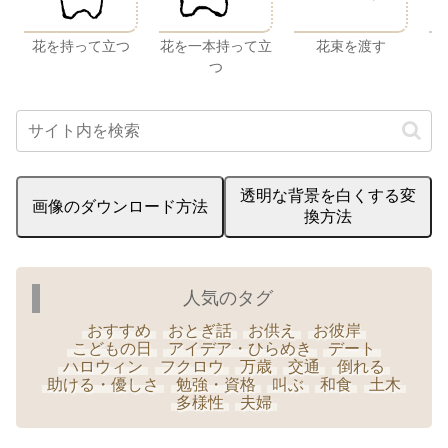
花を持って立つ
花を一本持って立
花束を渡す
つ
透明な背景を白くする変
画像のダウンロード方法
換方法
人気のタグ
おすすめ
おとぎ話
お供え
お彼岸
こどもの日
アイデア・ひらめき
デート
ハロウィン
フクロウ
万歳
交通
倒れる
助ける・優しさ
勉強・資格
叫ぶ
和食
土木
多様性
夫婦