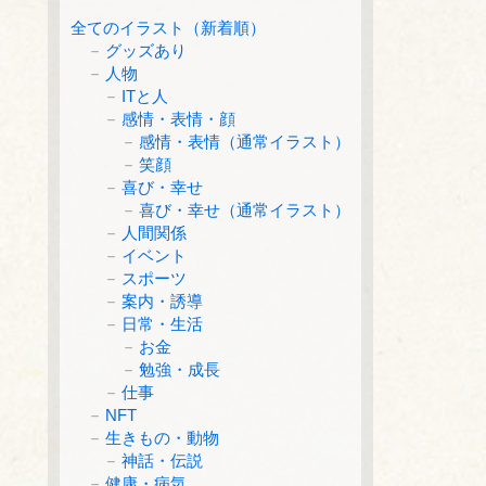
全てのイラスト（新着順）
グッズあり
人物
ITと人
感情・表情・顔
感情・表情（通常イラスト）
笑顔
喜び・幸せ
喜び・幸せ（通常イラスト）
人間関係
イベント
スポーツ
案内・誘導
日常・生活
お金
勉強・成長
仕事
NFT
生きもの・動物
神話・伝説
健康・病気