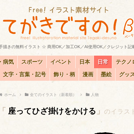
描きの無料イラスト ☆ 商用OK／加工OK／AI使用OK／クレジット記
・病気
スポーツ
イベント
日本
日常
テクノ
文字・言葉・記号
飾り・柄
漫画
墨絵
グッ
ホーム
全てのイラスト（新着順）
人物
「
座ってひざ掛けをかける
」
のイラス