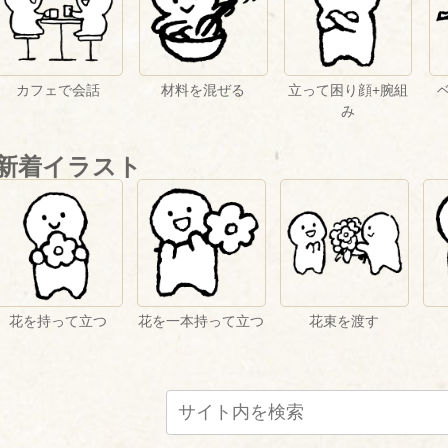
カフェで会話
立って困り顔+腕組
材料を混ぜる
み
新着イラスト
花を持って立つ
花を一本持って立つ
花束を渡す