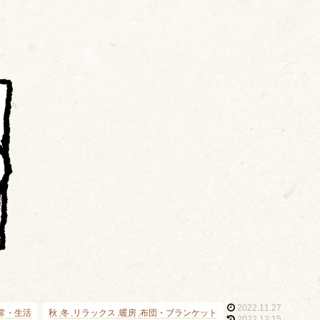
2022.11.27
常・生活
秋
冬
リラックス
暖房
布団・ブランケット
2022.12.15