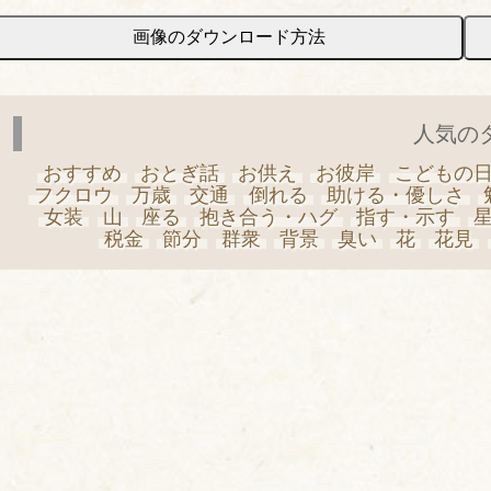
画像のダウンロード方法
人気の
おすすめ
おとぎ話
お供え
お彼岸
こどもの
フクロウ
万歳
交通
倒れる
助ける・優しさ
女装
山
座る
抱き合う・ハグ
指す・示す
税金
節分
群衆
背景
臭い
花
花見