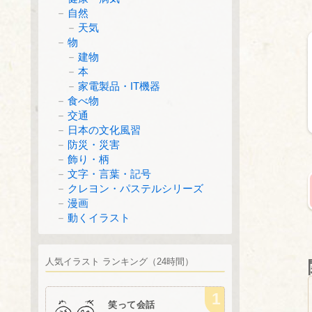
自然
天気
物
建物
本
家電製品・IT機器
食べ物
交通
日本の文化風習
防災・災害
飾り・柄
文字・言葉・記号
クレヨン・パステルシリーズ
漫画
動くイラスト
人気イラスト ランキング（24時間）
笑って会話