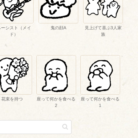
ベーシスト（メイ
鬼の顔A
見上げて喜ぶ3人家
ド）
族
花束を持つ
座って何かを食べる
座って何かを食べる
2
1