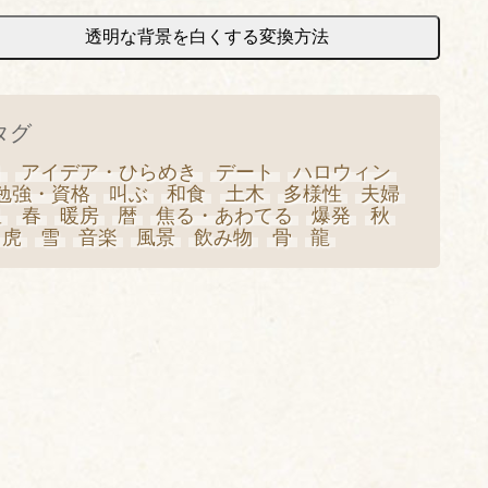
透明な背景を白くする変換方法
タグ
日
アイデア・ひらめき
デート
ハロウィン
勉強・資格
叫ぶ
和食
土木
多様性
夫婦
星
春
暖房
暦
焦る・あわてる
爆発
秋
虎
雪
音楽
風景
飲み物
骨
龍