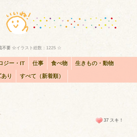
載不要 ☆
イラスト総数：1225 ☆
ロジー・IT
仕事
食べ物
生きもの・動物
ズあり
すべて（新着順）
ト
37 スキ！