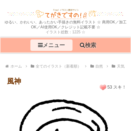
ゆるい、かわいい、あったかい手描きの無料イラスト ☆ 商用OK／加工
OK／AI使用OK／クレジット記載不要 ☆
イラスト総数：1225 ☆
メニュー
検索
ホーム
全てのイラスト（新着順）
自然
天気
風神
53 スキ！