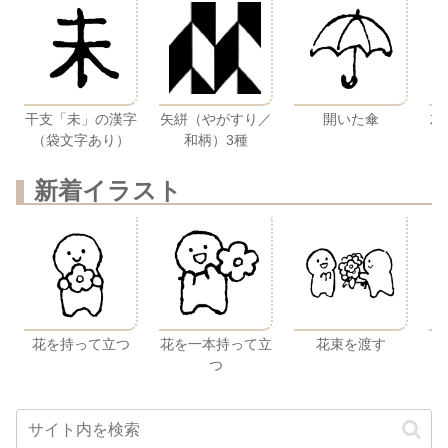
干支「未」の漢字
矢絣（やがすり／
開いた傘
左
（袋文字あり）
和柄）3種
新着イラスト
花を持って立つ
花を一本持って立
花束を渡す
つ