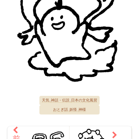
天気
神話・伝説
日本の文化風習
おとぎ話
妖怪
神様