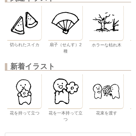
切られたスイカ
扇子（せんす）2
ホラーな枯れ木
種
新着イラスト
花を持って立つ
花を一本持って立
花束を渡す
つ