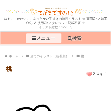
ゆるい、かわいい、あったかい手描きの無料イラスト ☆ 商用OK／加工
OK／AI使用OK／クレジット記載不要 ☆
イラスト総数：1225 ☆
メニュー
検索
ホーム
全てのイラスト（新着順）
物
桃
2 スキ！