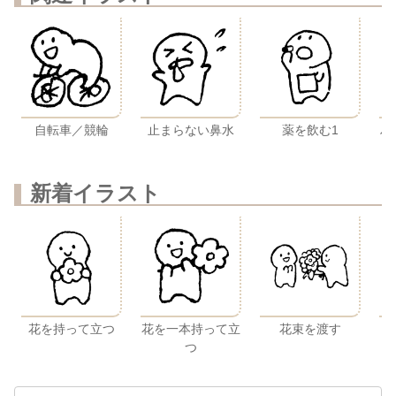
自転車／競輪
止まらない鼻水
薬を飲む1
ハ
新着イラスト
花を持って立つ
花を一本持って立
花束を渡す
つ