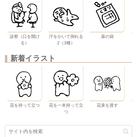
診察（口を開け
汗をかいて倒れる
薬の袋
る）
2（3種）
新着イラスト
花を持って立つ
花を一本持って立
花束を渡す
つ