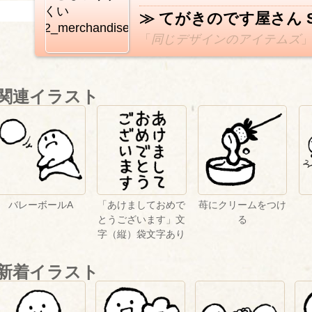
≫ てがきのです屋さん S
「
同じデザインのアイテムズ
関連イラスト
バレーボールA
「あけましておめで
苺にクリームをつけ
とうございます」文
る
字（縦）袋文字あり
新着イラスト