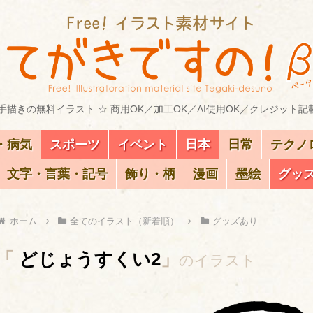
描きの無料イラスト ☆ 商用OK／加工OK／AI使用OK／クレジット記
・病気
スポーツ
イベント
日本
日常
テクノ
文字・言葉・記号
飾り・柄
漫画
墨絵
グッ
ホーム
全てのイラスト（新着順）
グッズあり
「
どじょうすくい2
」
のイラスト