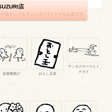
UZURI店
」で他グッズもチェック！Tシャツも人気です
サンタクロースとト
ナカイ
反復横跳び
おとし玉袋