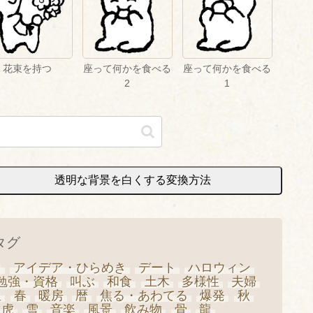
花束を持つ
座って何かを食べる
座って何かを食べる
2
1
透明な背景を白くする変換方法
タグ
日
アイデア・ひらめき
デート
ハロウィン
勉強・資格
叫ぶ
和食
土木
多様性
夫婦
星
春
暖房
暦
焦る・あわてる
爆発
秋
虎
雪
音楽
風景
飲み物
骨
龍