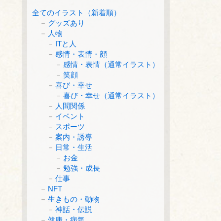
全てのイラスト（新着順）
グッズあり
人物
ITと人
感情・表情・顔
感情・表情（通常イラスト）
笑顔
喜び・幸せ
喜び・幸せ（通常イラスト）
人間関係
イベント
スポーツ
案内・誘導
日常・生活
お金
勉強・成長
仕事
NFT
生きもの・動物
神話・伝説
健康・病気