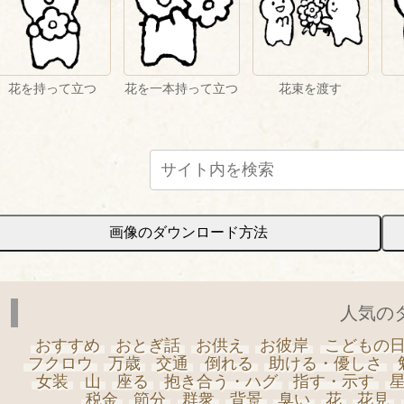
花を持って立つ
花を一本持って立つ
花束を渡す
画像のダウンロード方法
人気の
おすすめ
おとぎ話
お供え
お彼岸
こどもの
フクロウ
万歳
交通
倒れる
助ける・優しさ
女装
山
座る
抱き合う・ハグ
指す・示す
税金
節分
群衆
背景
臭い
花
花見