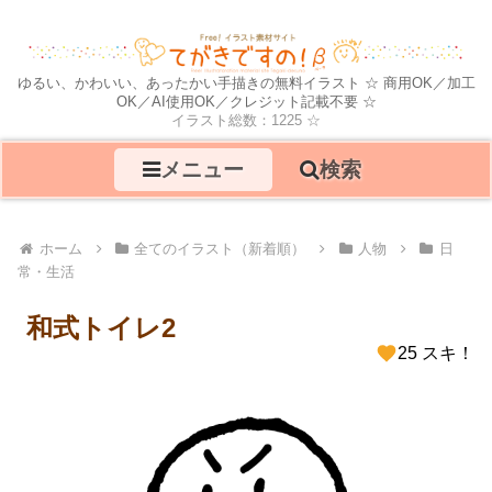
ゆるい、かわいい、あったかい手描きの無料イラスト ☆ 商用OK／加工
OK／AI使用OK／クレジット記載不要 ☆
イラスト総数：1225 ☆
メニュー
検索
ホーム
全てのイラスト（新着順）
人物
日
常・生活
和式トイレ2
25 スキ！
スキ！