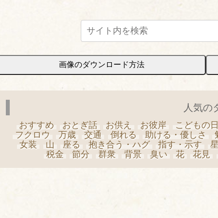
画像のダウンロード方法
人気の
おすすめ
おとぎ話
お供え
お彼岸
こどもの
フクロウ
万歳
交通
倒れる
助ける・優しさ
女装
山
座る
抱き合う・ハグ
指す・示す
税金
節分
群衆
背景
臭い
花
花見