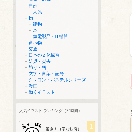
自然
天気
物
建物
本
家電製品・IT機器
食べ物
交通
日本の文化風習
防災・災害
飾り・柄
文字・言葉・記号
クレヨン・パステルシリーズ
漫画
動くイラスト
人気イラスト ランキング（24時間）
驚き！（字なし有）