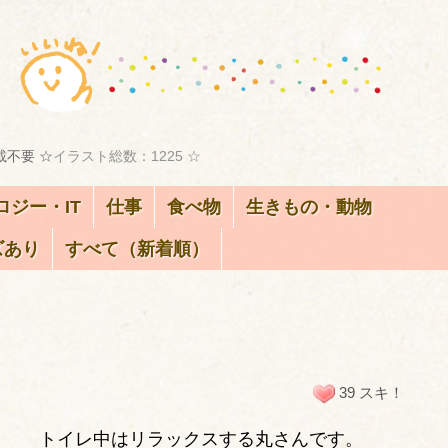
載不要 ☆
イラスト総数：1225 ☆
ロジー・IT
仕事
食べ物
生きもの・動物
ズあり
すべて（新着順）
39 スキ！
トイレ中はリラックスする丸さんです。