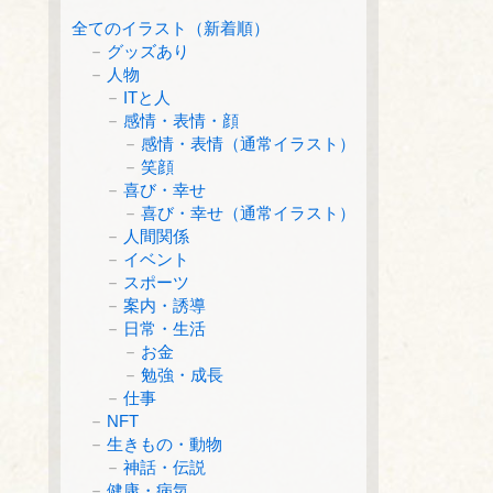
全てのイラスト（新着順）
グッズあり
人物
ITと人
感情・表情・顔
感情・表情（通常イラスト）
笑顔
喜び・幸せ
喜び・幸せ（通常イラスト）
人間関係
イベント
スポーツ
案内・誘導
日常・生活
お金
勉強・成長
仕事
NFT
生きもの・動物
神話・伝説
健康・病気