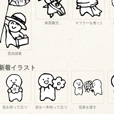
保育園児
マフラーを巻く1
昆虫採集
新着イラスト
花を持って立つ
花を一本持って立つ
花束を渡す