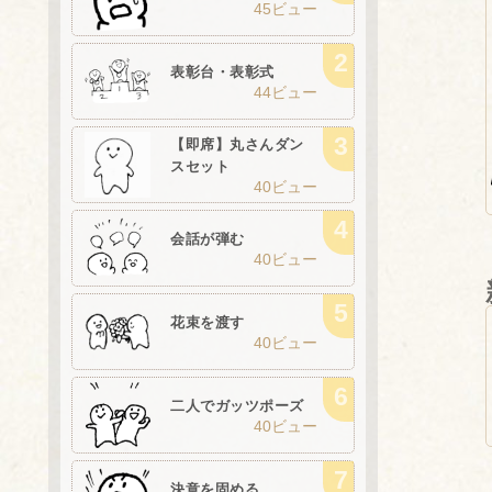
45ビュー
表彰台・表彰式
44ビュー
【即席】丸さんダン
スセット
40ビュー
会話が弾む
40ビュー
花束を渡す
40ビュー
二人でガッツポーズ
40ビュー
決意を固める