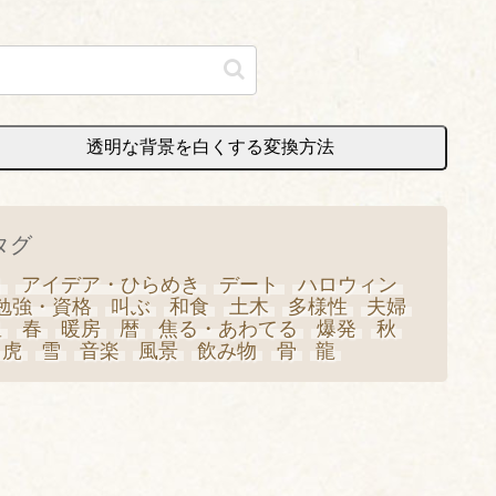
透明な背景を白くする変換方法
タグ
日
アイデア・ひらめき
デート
ハロウィン
勉強・資格
叫ぶ
和食
土木
多様性
夫婦
星
春
暖房
暦
焦る・あわてる
爆発
秋
虎
雪
音楽
風景
飲み物
骨
龍