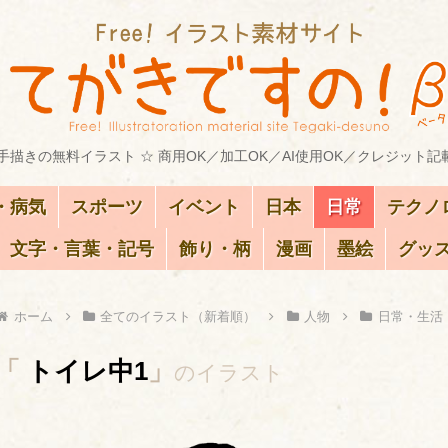
描きの無料イラスト ☆ 商用OK／加工OK／AI使用OK／クレジット記
・病気
スポーツ
イベント
日本
日常
テクノ
文字・言葉・記号
飾り・柄
漫画
墨絵
グッ
ホーム
全てのイラスト（新着順）
人物
日常・生活
「
トイレ中1
」
のイラスト