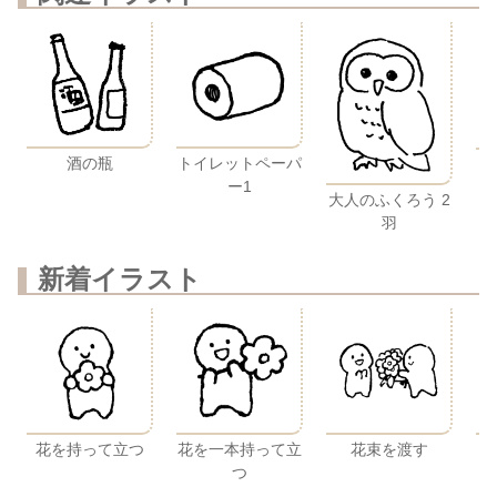
酒の瓶
トイレットペーパ
ー1
大人のふくろう 2
羽
新着イラスト
花を持って立つ
花を一本持って立
花束を渡す
つ