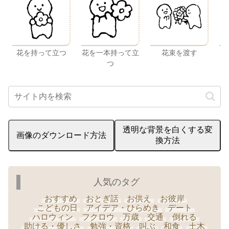
花を持って立つ
花を一本持って立
花束を渡す
つ
透明な背景を白くする変
画像のダウンロード方法
換方法
人気のタグ
おすすめ
おとぎ話
お供え
お彼岸
こどもの日
アイデア・ひらめき
デート
ハロウィン
フクロウ
万歳
交通
倒れる
助ける・優しさ
勉強・資格
叫ぶ
和食
土木