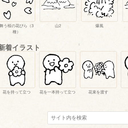
山2
爆風
舞う桜の花びら（3
種）
新着イラスト
花を持って立つ
花を一本持って立つ
花束を渡す