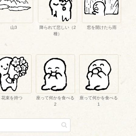
山3
降られて悲しい（2
窓を開けたら雨
種）
花束を持つ
座って何かを食べる
座って何かを食べる
2
1