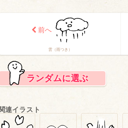
雲（雨つき）
ランダムに選ぶ
関連イラスト