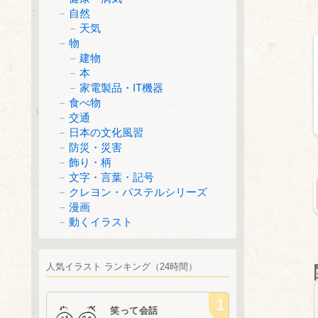
自然
天気
物
建物
本
家電製品・IT機器
食べ物
交通
日本の文化風習
防災・災害
飾り・柄
文字・言葉・記号
クレヨン・パステルシリーズ
漫画
動くイラスト
人気イラスト ランキング（24時間）
笑って会話