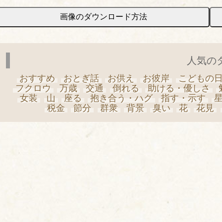
画像のダウンロード方法
人気の
おすすめ
おとぎ話
お供え
お彼岸
こどもの
フクロウ
万歳
交通
倒れる
助ける・優しさ
女装
山
座る
抱き合う・ハグ
指す・示す
税金
節分
群衆
背景
臭い
花
花見