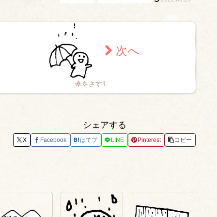
傘をさす1
シェアする
X
Facebook
はてブ
LINE
Pinterest
コピー