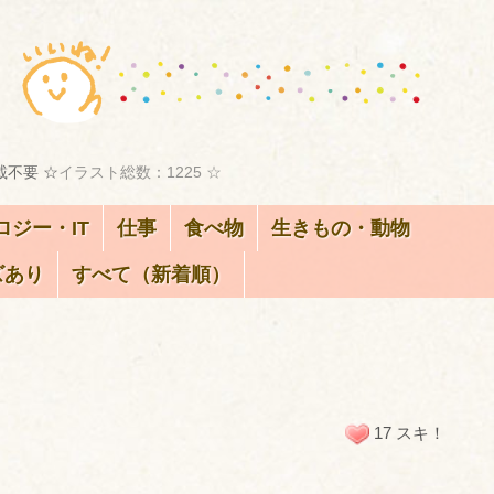
載不要 ☆
イラスト総数：1225 ☆
ロジー・IT
仕事
食べ物
生きもの・動物
ズあり
すべて（新着順）
17 スキ！