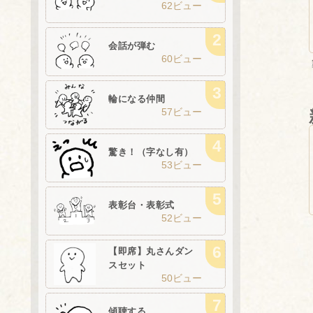
62ビュー
会話が弾む
60ビュー
輪になる仲間
57ビュー
驚き！（字なし有）
53ビュー
表彰台・表彰式
52ビュー
【即席】丸さんダン
スセット
50ビュー
傾聴する