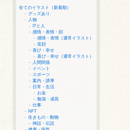
全てのイラスト（新着順）
グッズあり
人物
ITと人
感情・表情・顔
感情・表情（通常イラスト）
笑顔
喜び・幸せ
喜び・幸せ（通常イラスト）
人間関係
イベント
スポーツ
案内・誘導
日常・生活
お金
勉強・成長
仕事
NFT
生きもの・動物
神話・伝説
健康・病気