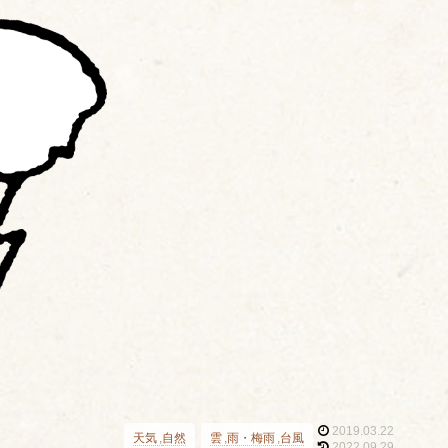
2019.03.22
天気
自然
雲
雨・梅雨
台風
2022.09.29