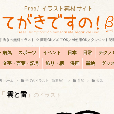
描きの無料イラスト ☆ 商用OK／加工OK／AI使用OK／クレジット記
・病気
スポーツ
イベント
日本
日常
テクノ
文字・言葉・記号
飾り・柄
漫画
墨絵
グッ
ホーム
全てのイラスト（新着順）
自然
天気
「
雲と雷
」
のイラスト