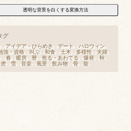
透明な背景を白くする変換方法
タグ
日
アイデア・ひらめき
デート
ハロウィン
勉強・資格
叫ぶ
和食
土木
多様性
夫婦
星
春
暖房
暦
焦る・あわてる
爆発
秋
虎
雪
音楽
風景
飲み物
骨
龍