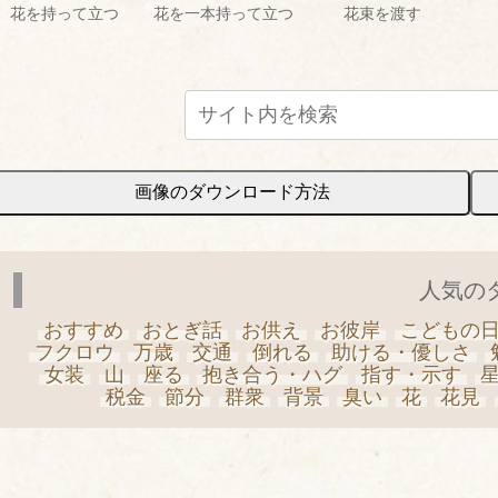
花を持って立つ
花を一本持って立つ
花束を渡す
画像のダウンロード方法
人気の
おすすめ
おとぎ話
お供え
お彼岸
こどもの
フクロウ
万歳
交通
倒れる
助ける・優しさ
女装
山
座る
抱き合う・ハグ
指す・示す
税金
節分
群衆
背景
臭い
花
花見