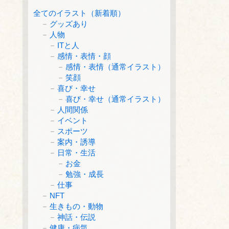
全てのイラスト（新着順）
グッズあり
人物
ITと人
感情・表情・顔
感情・表情（通常イラスト）
笑顔
喜び・幸せ
喜び・幸せ（通常イラスト）
人間関係
イベント
スポーツ
案内・誘導
日常・生活
お金
勉強・成長
仕事
NFT
生きもの・動物
神話・伝説
健康・病気