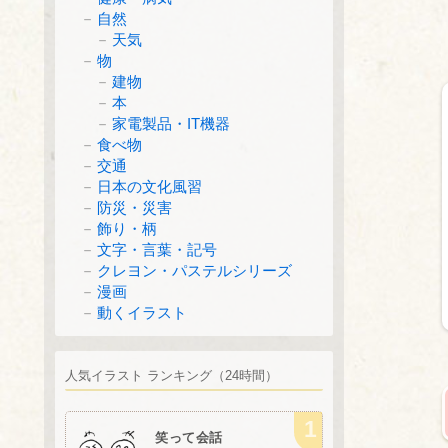
自然
天気
物
建物
本
家電製品・IT機器
食べ物
交通
日本の文化風習
防災・災害
飾り・柄
文字・言葉・記号
クレヨン・パステルシリーズ
漫画
動くイラスト
人気イラスト ランキング（24時間）
笑って会話