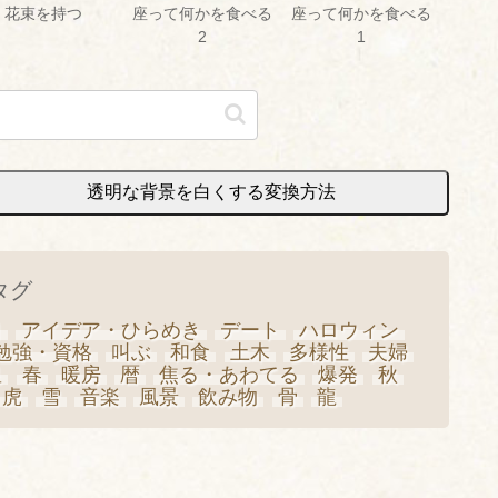
花束を持つ
座って何かを食べる
座って何かを食べる
2
1
透明な背景を白くする変換方法
タグ
日
アイデア・ひらめき
デート
ハロウィン
勉強・資格
叫ぶ
和食
土木
多様性
夫婦
星
春
暖房
暦
焦る・あわてる
爆発
秋
虎
雪
音楽
風景
飲み物
骨
龍