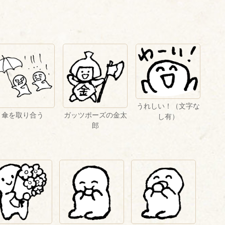
うれしい！（文字な
傘を取り合う
ガッツポーズの金太
し有）
郎