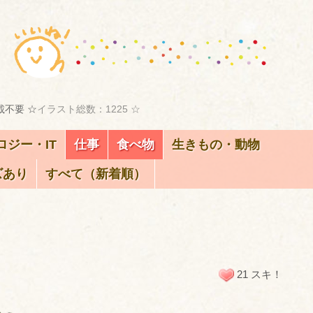
載不要 ☆
イラスト総数：1225 ☆
ロジー・IT
仕事
食べ物
生きもの・動物
ズあり
すべて（新着順）
21 スキ！