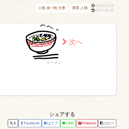
2018.10.13
人物
食べ物
仕事
農業
人物
2024.05.19
ラーメン
シェアする
X
Facebook
はてブ
LINE
Pinterest
コピー