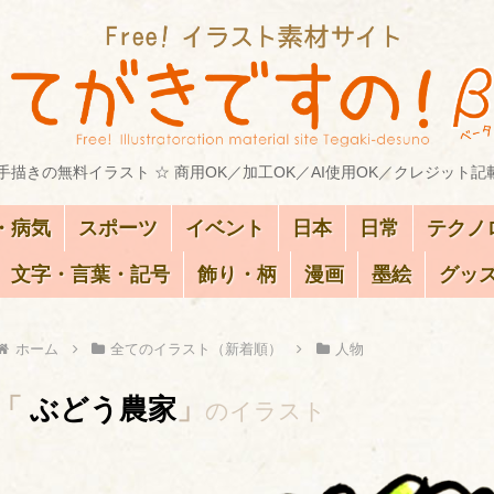
描きの無料イラスト ☆ 商用OK／加工OK／AI使用OK／クレジット記
・病気
スポーツ
イベント
日本
日常
テクノ
文字・言葉・記号
飾り・柄
漫画
墨絵
グッ
ホーム
全てのイラスト（新着順）
人物
「
ぶどう農家
」
のイラスト