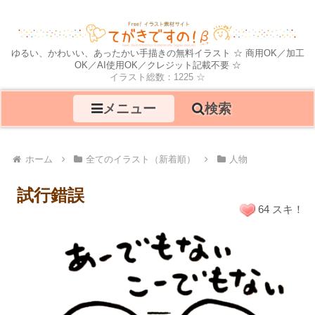
ゆるい、かわいい、あったかい手描きの無料イラスト ☆ 商用OK／加工
OK／AI使用OK／クレジット記載不要 ☆
イラスト総数：1225 ☆
メニュー
検索
ホーム
全てのイラスト（新着順）
人物
試行錯誤
64 スキ！