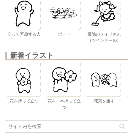
立って万歳する人
ボート
掃除のメイドさん
芸
（ツインテール）
新着イラスト
花を持って立つ
花を一本持って立
花束を渡す
つ