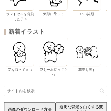
ランドセルを背負
気球に乗って
いい笑顔
り
った子 4
新着イラスト
花を持って立つ
花を一本持って立
花束を渡す
つ
透明な背景を白くする変
画像のダウンロード方法