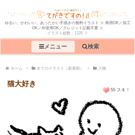
ゆるい、かわいい、あったかい手描きの無料イラスト ☆ 商用OK／加工
OK／AI使用OK／クレジット記載不要 ☆
イラスト総数：1225 ☆
メニュー
検索
ホーム
全てのイラスト（新着順）
人物
猫大好き
55 スキ！