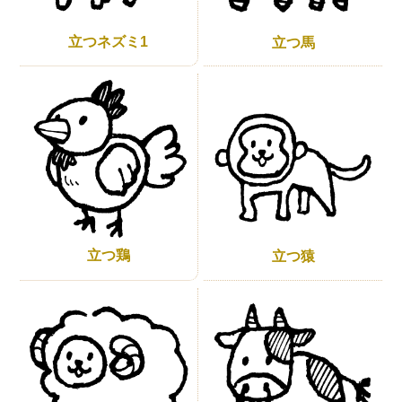
立つネズミ1
立つ馬
立つ鶏
立つ猿