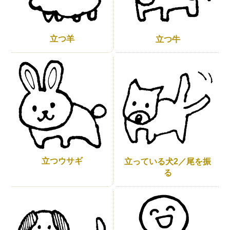
立つ羊
立つ牛
立つウサギ
立っている犬2／尾を振
る