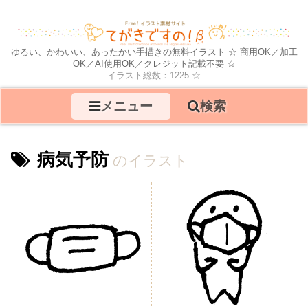
ゆるい、かわいい、あったかい手描きの無料イラスト ☆ 商用OK／加工
OK／AI使用OK／クレジット記載不要 ☆
イラスト総数：1225 ☆
メニュー
検索
病気予防