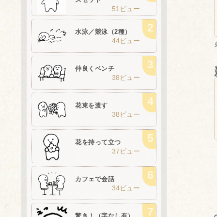
51ビュー
水泳／競泳（2種）
44ビュー
仲良くベンチ
38ビュー
花束を渡す
38ビュー
花を持って立つ
37ビュー
カフェで会話
34ビュー
驚き！（字なし有）