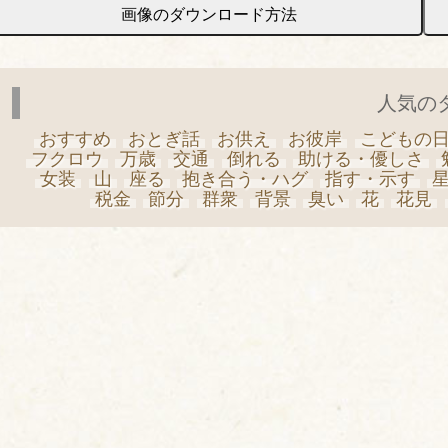
画像のダウンロード方法
人気の
おすすめ
おとぎ話
お供え
お彼岸
こどもの
フクロウ
万歳
交通
倒れる
助ける・優しさ
女装
山
座る
抱き合う・ハグ
指す・示す
税金
節分
群衆
背景
臭い
花
花見