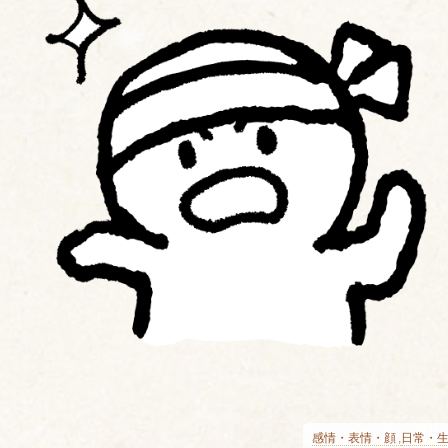
感情・表情・顔
日常・