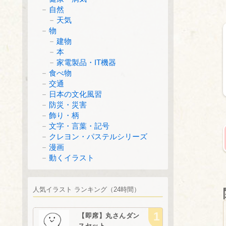
自然
天気
物
建物
本
家電製品・IT機器
食べ物
交通
日本の文化風習
防災・災害
飾り・柄
文字・言葉・記号
クレヨン・パステルシリーズ
漫画
動くイラスト
人気イラスト ランキング（24時間）
【即席】丸さんダン
スセット