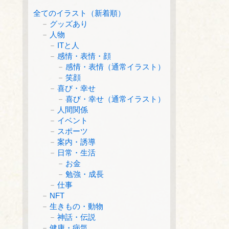
全てのイラスト（新着順）
グッズあり
人物
ITと人
感情・表情・顔
感情・表情（通常イラスト）
笑顔
喜び・幸せ
喜び・幸せ（通常イラスト）
人間関係
イベント
スポーツ
案内・誘導
日常・生活
お金
勉強・成長
仕事
NFT
生きもの・動物
神話・伝説
健康・病気