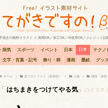
描きの無料イラスト ☆ 商用OK／加工OK／AI使用OK／クレジット記
・病気
スポーツ
イベント
日本
日常
テクノ
文字・言葉・記号
飾り・柄
漫画
墨絵
グッ
ホーム
全てのイラスト（新着順）
人物
感情・表情
「
はちまきをつけてやる気
」
のイラス