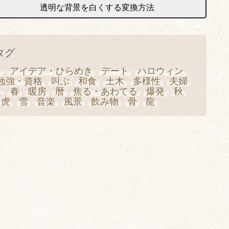
透明な背景を白くする変換方法
タグ
日
アイデア・ひらめき
デート
ハロウィン
勉強・資格
叫ぶ
和食
土木
多様性
夫婦
星
春
暖房
暦
焦る・あわてる
爆発
秋
虎
雪
音楽
風景
飲み物
骨
龍