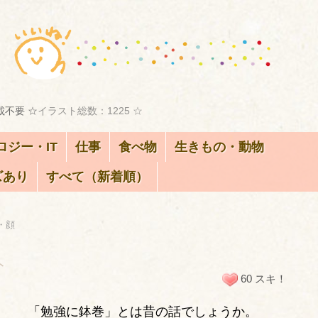
載不要 ☆
イラスト総数：1225 ☆
ロジー・IT
仕事
食べ物
生きもの・動物
ズあり
すべて（新着順）
・顔
ト
60 スキ！
「勉強に鉢巻」とは昔の話でしょうか。