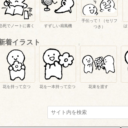
手伝って！（セリフ
必死でノートに書く
すずしい扇風機
は
つき）
新着イラスト
花を持って立つ
花を一本持って立つ
花束を渡す