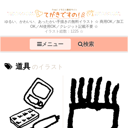
ゆるい、かわいい、あったかい手描きの無料イラスト ☆ 商用OK／加工
OK／AI使用OK／クレジット記載不要 ☆
イラスト総数：1225 ☆
メニュー
検索
道具