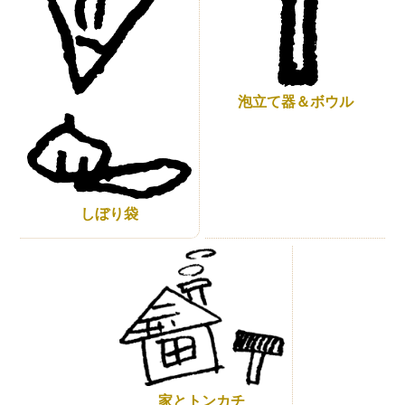
泡立て器＆ボウル
しぼり袋
家とトンカチ