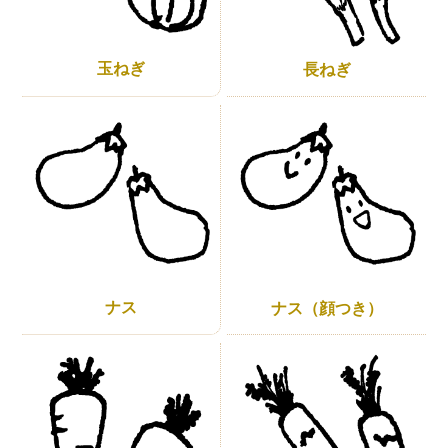
玉ねぎ
長ねぎ
ナス
ナス（顔つき）