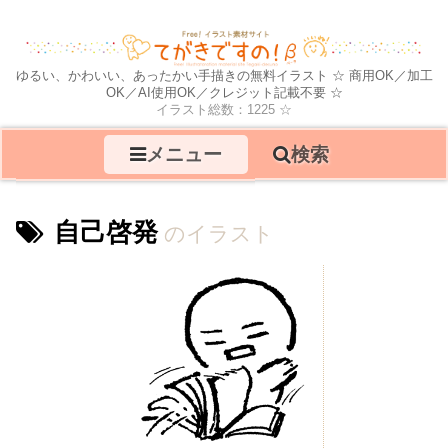
ゆるい、かわいい、あったかい手描きの無料イラスト ☆ 商用OK／加工
OK／AI使用OK／クレジット記載不要 ☆
イラスト総数：1225 ☆
メニュー
検索
自己啓発