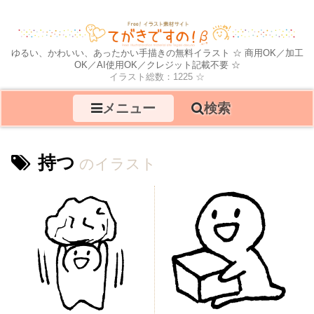
ゆるい、かわいい、あったかい手描きの無料イラスト ☆ 商用OK／加工
OK／AI使用OK／クレジット記載不要 ☆
イラスト総数：1225 ☆
メニュー
検索
持つ