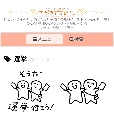
ゆるい、かわいい、あったかい手描きの無料イラスト ☆ 商用OK／加工
OK／AI使用OK／クレジット記載不要 ☆
イラスト総数：1225 ☆
メニュー
検索
選挙