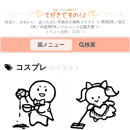
ゆるい、かわいい、あったかい手描きの無料イラスト ☆ 商用OK／加工
OK／AI使用OK／クレジット記載不要 ☆
イラスト総数：1225 ☆
メニュー
検索
コスプレ