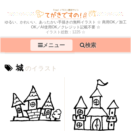
ゆるい、かわいい、あったかい手描きの無料イラスト ☆ 商用OK／加工
OK／AI使用OK／クレジット記載不要 ☆
イラスト総数：1225 ☆
メニュー
検索
城