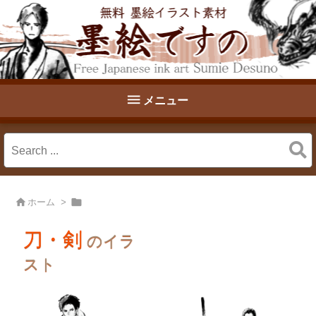

メニュー


ホーム
>
刀・剣