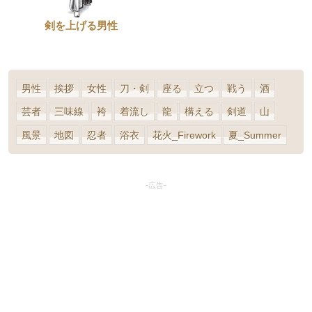
剣を上げる男性
男性
挨拶
女性
刀・剣
座る
立つ
戦う
酒
芸者
三味線
袴
着流し
龍
構える
剣道
山
風景
地図
忍者
浴衣
花火_Firework
夏_Summer