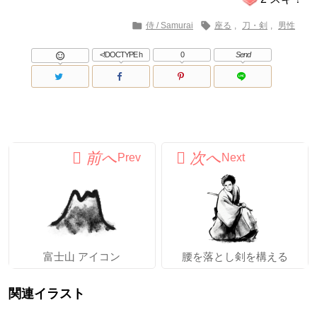


侍 / Samurai
座る
,
刀・剣
,
男性
<!DOCTYPE h
0
Send

Prev
Next
富士山 アイコン
腰を落とし剣を構える
関連イラスト