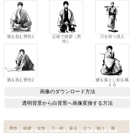
酒を呑む男性1
正座で挨拶（男
刀を持つ浪人
性）
酒を呑む男性2
腰を落とし剣を構
える
画像のダウンロード方法
透明背景から白背景へ画像変換する方法
男性
挨拶
女性
刀・剣
座る
立つ
戦う
酒