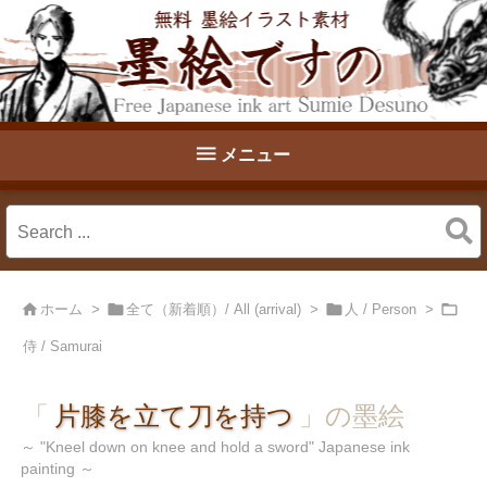

メニュー




ホーム
>
全て（新着順）/ All (arrival)
>
人 / Person
>
侍 / Samurai
「
片膝を立て刀を持つ
」の墨絵
"Kneel down on knee and hold a sword" Japanese ink
painting