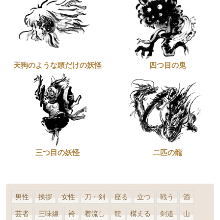
天狗のような頭だけの妖怪
四つ目の鬼
三つ目の妖怪
二匹の龍
男性
挨拶
女性
刀・剣
座る
立つ
戦う
酒
芸者
三味線
袴
着流し
龍
構える
剣道
山