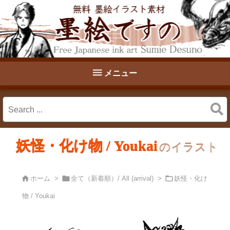

メニュー
妖怪・化け物 / Youkai
のイラスト



ホーム
>
全て（新着順）/ All (arrival)
>
妖怪・化け
物 / Youkai