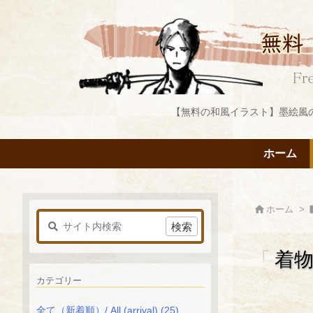
【無料の和風イラスト】墨絵風
ホーム

ホーム
>
「
着
カテゴリー
全て（新着順）/ All (arrival)
(25)