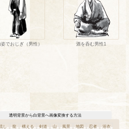
物姿でおじぎ（男性）
酒を呑む男性1
透明背景から白背景へ画像変換する方法
流し
龍
構える
剣道
山
風景
地図
忍者
浴衣