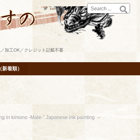

Twitter
RSS
／加工OK／クレジット記載不要
（新着順）
g in kimono -Male-" Japanese ink painting