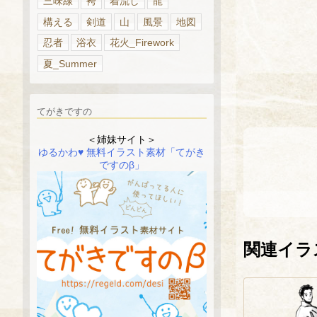
三味線
袴
着流し
龍
構える
剣道
山
風景
地図
忍者
浴衣
花火_Firework
夏_Summer
てがきですの
＜姉妹サイト＞
ゆるかわ♥ 無料イラスト素材「てがき
ですのβ」
関連イラ