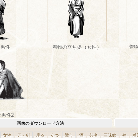
の男性
着物の立ち姿（女性）
着
む男性2
画像のダウンロード方法
女性
刀・剣
座る
立つ
戦う
酒
芸者
三味線
袴
着