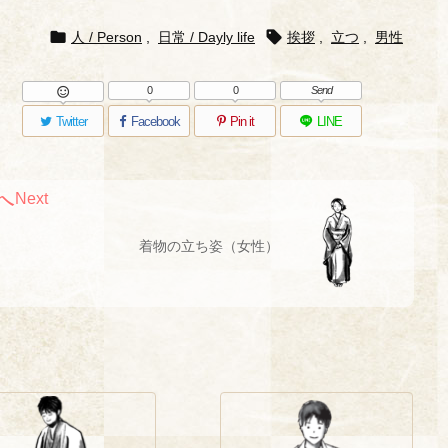


人 / Person
,
日常 / Dayly life
挨拶
,
立つ
,
男性
0
0
Send

Twitter
Facebook
Pin it
LINE
Next
着物の立ち姿（女性）