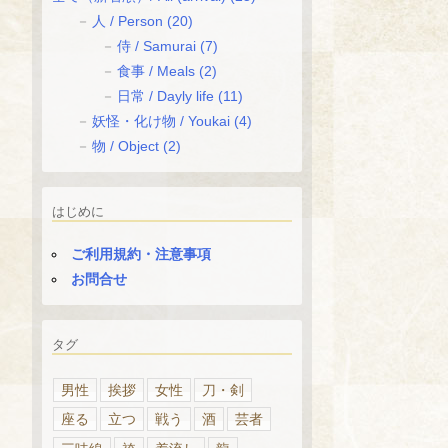
人 / Person
(20)
侍 / Samurai
(7)
食事 / Meals
(2)
日常 / Dayly life
(11)
妖怪・化け物 / Youkai
(4)
物 / Object
(2)
はじめに
ご利用規約・注意事項
お問合せ
タグ
男性
挨拶
女性
刀・剣
座る
立つ
戦う
酒
芸者