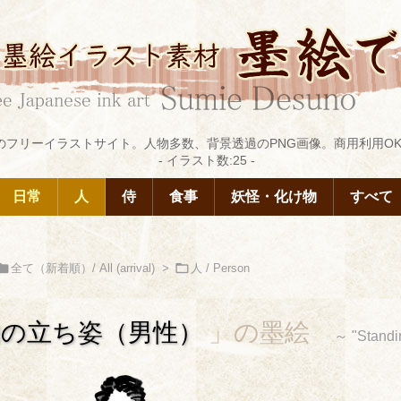
のフリーイラストサイト。人物多数、背景透過のPNG画像。商用利用OK
-
イラスト数:
25
-
日常
人
侍
食事
妖怪・化け物
すべて


全て（新着順）/ All (arrival)
>
人 / Person
物の立ち姿（男性）
」の墨絵
"Standin